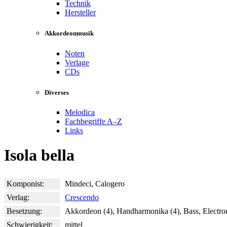
Technik
Hersteller
Akkordeonmusik
Noten
Verlage
CDs
Diverses
Melodica
Fachbegriffe A–Z
Links
Isola bella
Komponist:
Mindeci, Calogero
Verlag:
Crescendo
Besetzung:
Akkordeon (4), Handharmonika (4), Bass, Electr
Schwierigkeit:
mittel