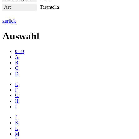
Art:
Tarantella
zurück
Auswahl
0 - 9
A
B
C
D
E
F
G
H
I
J
K
L
M