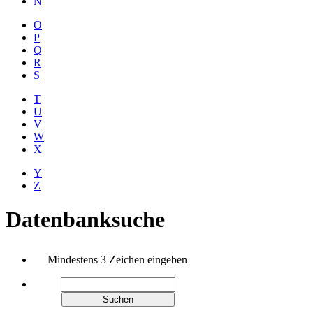
N
O
P
Q
R
S
T
U
V
W
X
Y
Z
Datenbanksuche
Mindestens 3 Zeichen eingeben