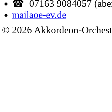
☎ 07163 9084057 (abe
mail
aoe-ev.de
© 2026 Akkordeon-Orcheste