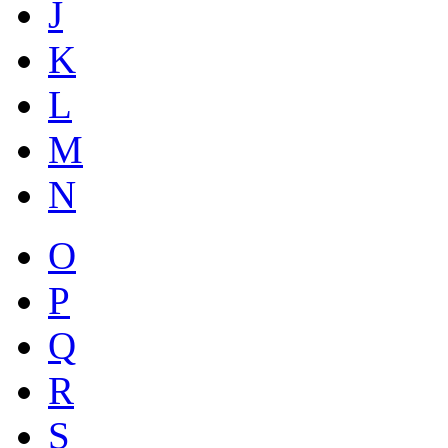
J
K
L
M
N
O
P
Q
R
S