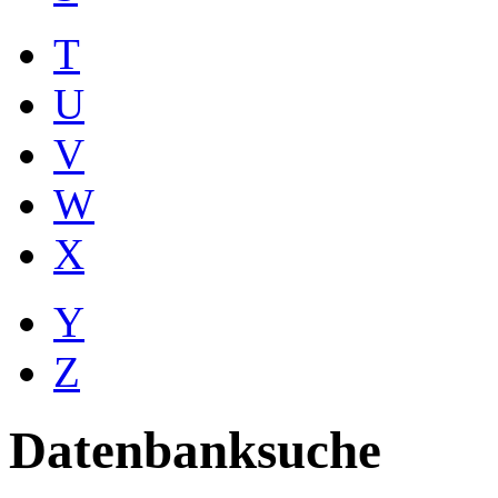
T
U
V
W
X
Y
Z
Datenbanksuche