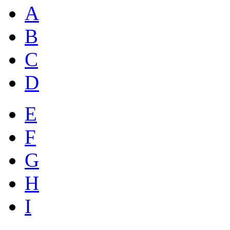
A
B
C
D
E
F
G
H
I