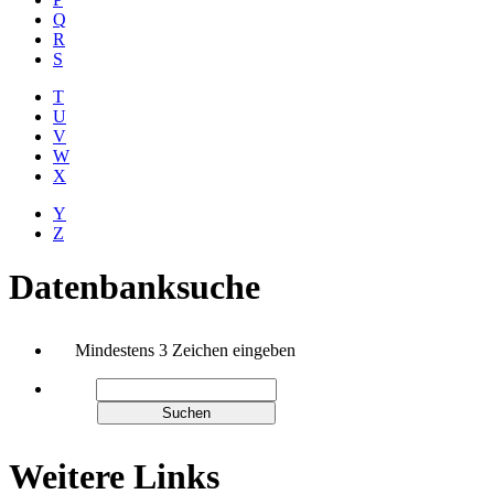
Q
R
S
T
U
V
W
X
Y
Z
Datenbanksuche
Mindestens 3 Zeichen eingeben
Weitere Links