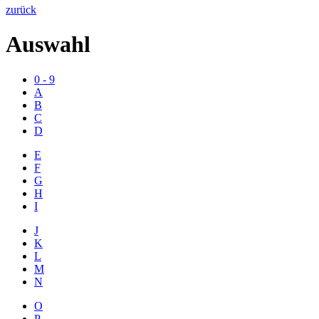
zurück
Auswahl
0 - 9
A
B
C
D
E
F
G
H
I
J
K
L
M
N
O
P