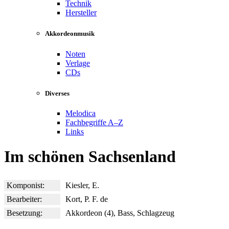
Technik
Hersteller
Akkordeonmusik
Noten
Verlage
CDs
Diverses
Melodica
Fachbegriffe A–Z
Links
Im schönen Sachsenland
Komponist:
Kiesler, E.
Bearbeiter:
Kort, P. F. de
Besetzung:
Akkordeon (4), Bass, Schlagzeug