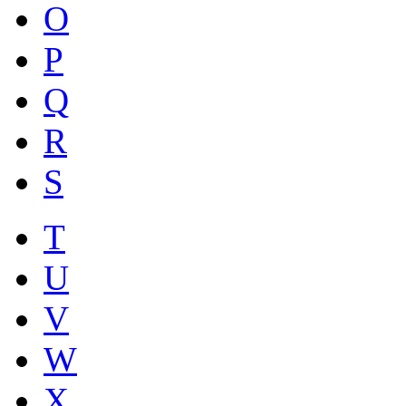
O
P
Q
R
S
T
U
V
W
X