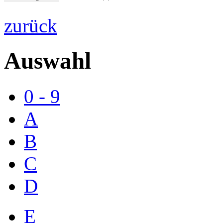
zurück
Auswahl
0 - 9
A
B
C
D
E