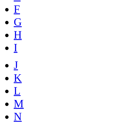
F
G
H
I
J
K
L
M
N