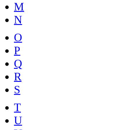
M
N
O
P
Q
R
S
T
U