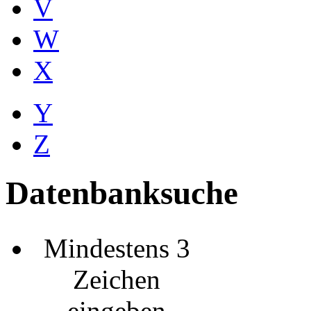
V
W
X
Y
Z
Datenbanksuche
Mindestens 3
Zeichen
eingeben