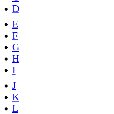
D
E
F
G
H
I
J
K
L