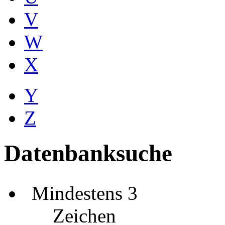
V
W
X
Y
Z
Datenbanksuche
Mindestens 3
Zeichen