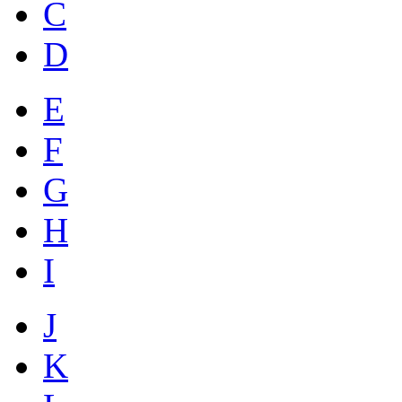
C
D
E
F
G
H
I
J
K