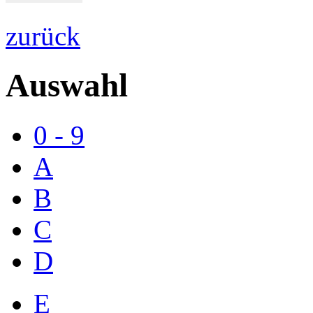
zurück
Auswahl
0 - 9
A
B
C
D
E