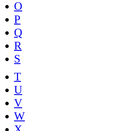
O
P
Q
R
S
T
U
V
W
X