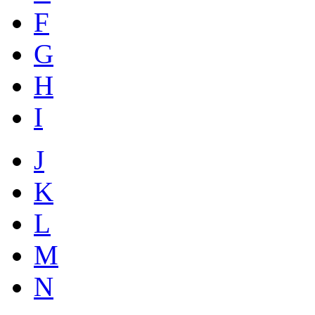
F
G
H
I
J
K
L
M
N