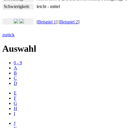
Schwierigkeit:
leicht - mittel
[
Beispiel 1
] [
Beispiel 2
]
zurück
Auswahl
0 - 9
A
B
C
D
E
F
G
H
I
J