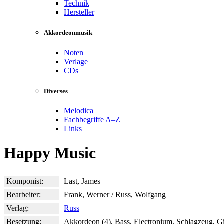
Technik
Hersteller
Akkordeonmusik
Noten
Verlage
CDs
Diverses
Melodica
Fachbegriffe A–Z
Links
Happy Music
Komponist:
Last, James
Bearbeiter:
Frank, Werner / Russ, Wolfgang
Verlag:
Russ
Besetzung:
Akkordeon (4), Bass, Electronium, Schlagzeug, Gi