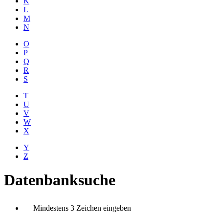
K
L
M
N
O
P
Q
R
S
T
U
V
W
X
Y
Z
Datenbanksuche
Mindestens 3 Zeichen eingeben