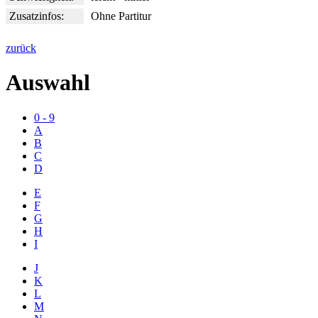
Zusatzinfos:
Ohne Partitur
zurück
Auswahl
0 - 9
A
B
C
D
E
F
G
H
I
J
K
L
M