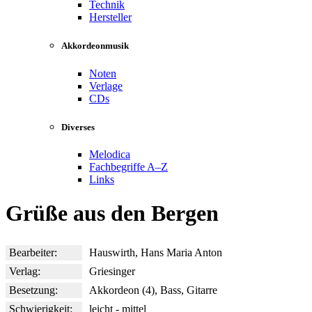
Technik
Hersteller
Akkordeonmusik
Noten
Verlage
CDs
Diverses
Melodica
Fachbegriffe A–Z
Links
Grüße aus den Bergen
Bearbeiter:
Hauswirth, Hans Maria Anton
Verlag:
Griesinger
Besetzung:
Akkordeon (4), Bass, Gitarre
Schwierigkeit:
leicht - mittel