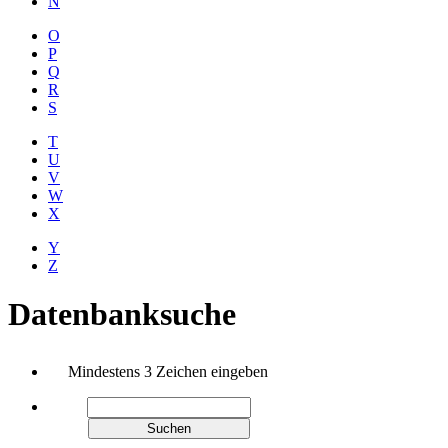
N
O
P
Q
R
S
T
U
V
W
X
Y
Z
Datenbanksuche
Mindestens 3 Zeichen eingeben