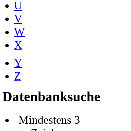
U
V
W
X
Y
Z
Datenbanksuche
Mindestens 3