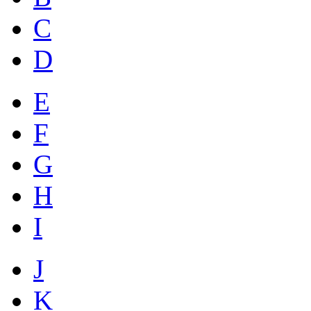
C
D
E
F
G
H
I
J
K