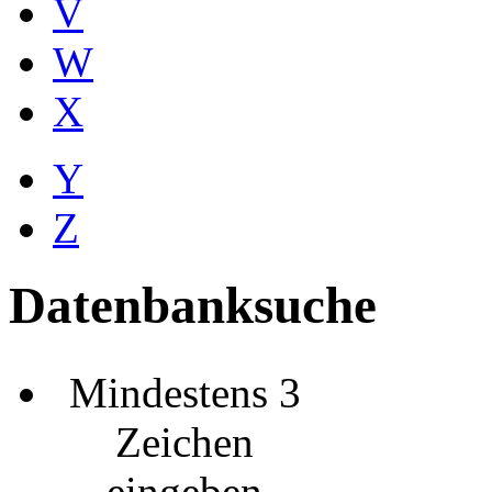
V
W
X
Y
Z
Datenbanksuche
Mindestens 3
Zeichen
eingeben