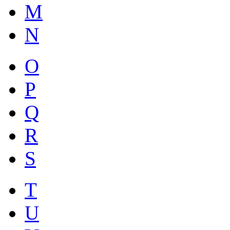
M
N
O
P
Q
R
S
T
U