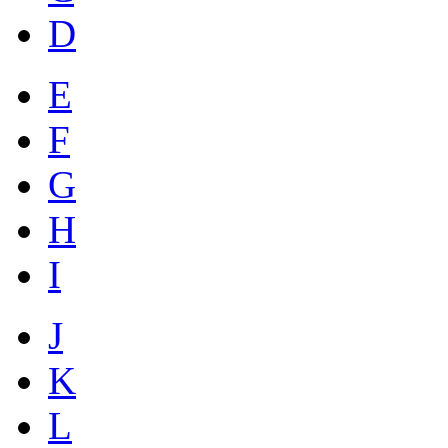
D
E
F
G
H
I
J
K
L