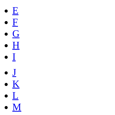
E
F
G
H
I
J
K
L
M