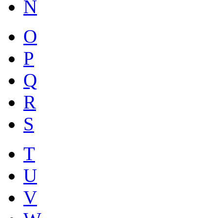
N
O
P
Q
R
S
T
U
V