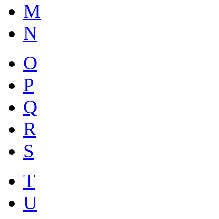
M
N
O
P
Q
R
S
T
U