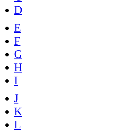
D
E
F
G
H
I
J
K
L