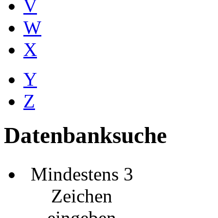
V
W
X
Y
Z
Datenbanksuche
Mindestens 3
Zeichen
eingeben