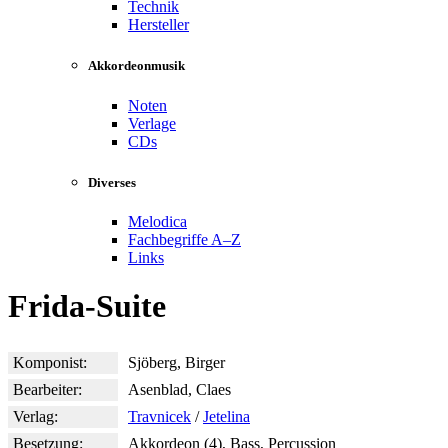
Technik
Hersteller
Akkordeonmusik
Noten
Verlage
CDs
Diverses
Melodica
Fachbegriffe A–Z
Links
Frida-Suite
Komponist:
Sjöberg, Birger
Bearbeiter:
Asenblad, Claes
Verlag:
Travnicek
/
Jetelina
Besetzung:
Akkordeon (4), Bass, Percussion