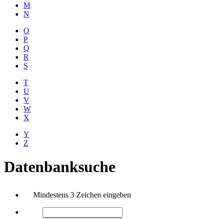
M
N
O
P
Q
R
S
T
U
V
W
X
Y
Z
Datenbanksuche
Mindestens 3 Zeichen eingeben