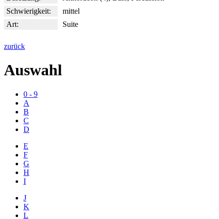
Schwierigkeit:
mittel
Art:
Suite
zurück
Auswahl
0 - 9
A
B
C
D
E
F
G
H
I
J
K
L