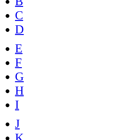
B
C
D
E
F
G
H
I
J
K