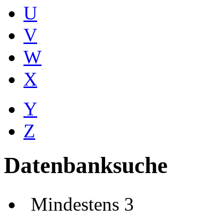
U
V
W
X
Y
Z
Datenbanksuche
Mindestens 3