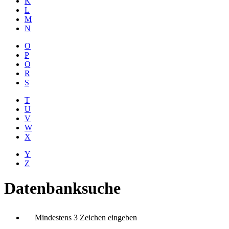
K
L
M
N
O
P
Q
R
S
T
U
V
W
X
Y
Z
Datenbanksuche
Mindestens 3 Zeichen eingeben