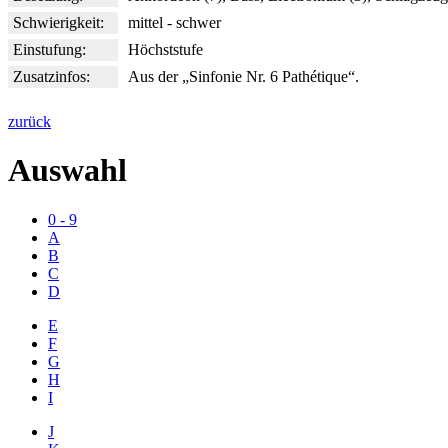
Schwierigkeit:
mittel - schwer
Einstufung:
Höchststufe
Zusatzinfos:
Aus der „Sinfonie Nr. 6 Pathétique“.
zurück
Auswahl
0 - 9
A
B
C
D
E
F
G
H
I
J