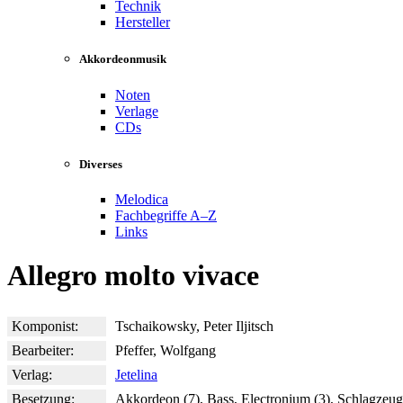
Technik
Hersteller
Akkordeonmusik
Noten
Verlage
CDs
Diverses
Melodica
Fachbegriffe A–Z
Links
Allegro molto vivace
Komponist:
Tschaikowsky, Peter Iljitsch
Bearbeiter:
Pfeffer, Wolfgang
Verlag:
Jetelina
Besetzung:
Akkordeon (7), Bass, Electronium (3), Schlagzeug