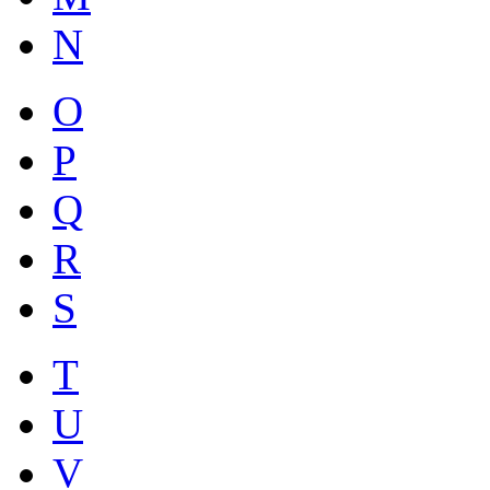
N
O
P
Q
R
S
T
U
V