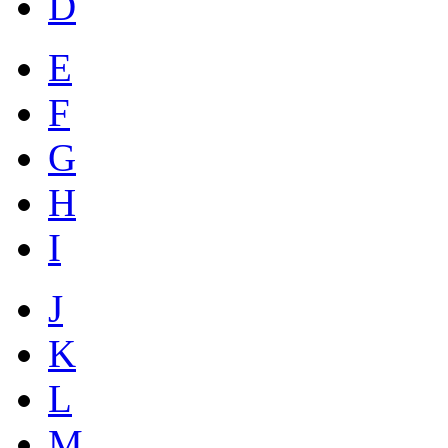
D
E
F
G
H
I
J
K
L
M