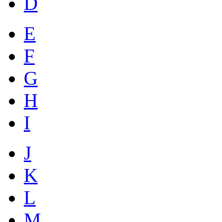
D
E
F
G
H
I
J
K
L
M