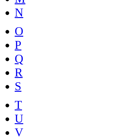
N
O
P
Q
R
S
T
U
V