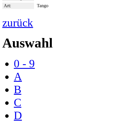
Art:
Tango
zurück
Auswahl
0 - 9
A
B
C
D