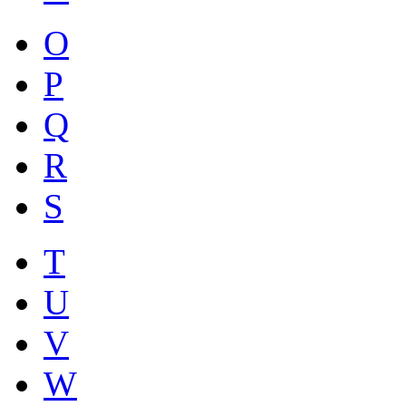
O
P
Q
R
S
T
U
V
W