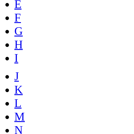
E
F
G
H
I
J
K
L
M
N