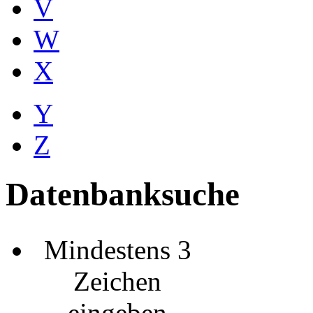
V
W
X
Y
Z
Datenbanksuche
Mindestens 3
Zeichen
eingeben