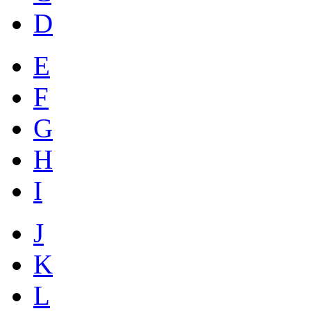
D
E
F
G
H
I
J
K
L