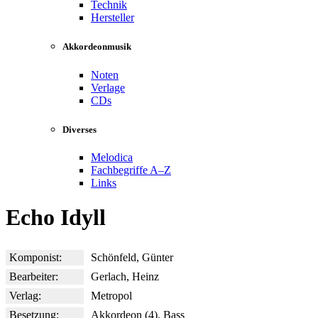
Technik
Hersteller
Akkordeonmusik
Noten
Verlage
CDs
Diverses
Melodica
Fachbegriffe A–Z
Links
Echo Idyll
Komponist:
Schönfeld, Günter
Bearbeiter:
Gerlach, Heinz
Verlag:
Metropol
Besetzung:
Akkordeon (4), Bass