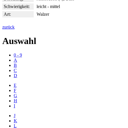
Schwierigkeit:
leicht - mittel
Art:
Walzer
zurück
Auswahl
0 - 9
A
B
C
D
E
F
G
H
I
J
K
L