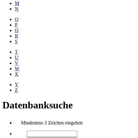
M
N
O
P
Q
R
S
T
U
V
W
X
Y
Z
Datenbanksuche
Mindestens 3 Zeichen eingeben