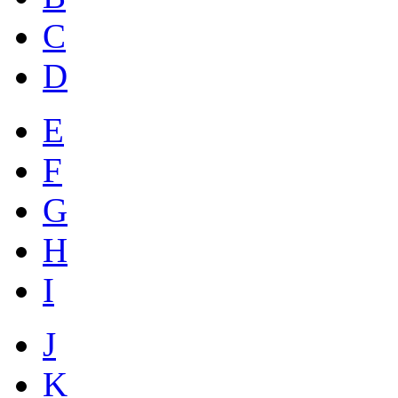
C
D
E
F
G
H
I
J
K