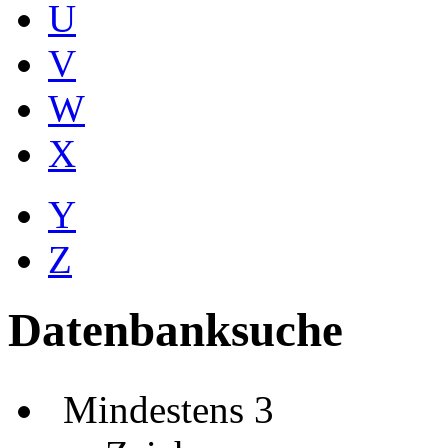
U
V
W
X
Y
Z
Datenbanksuche
Mindestens 3