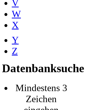
V
W
X
Y
Z
Datenbanksuche
Mindestens 3
Zeichen
eingeben