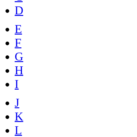
D
E
F
G
H
I
J
K
L