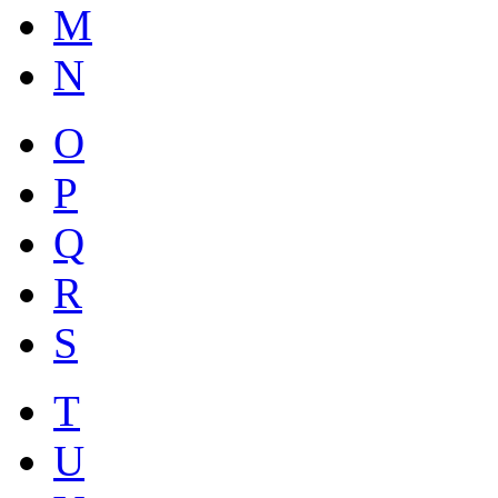
M
N
O
P
Q
R
S
T
U