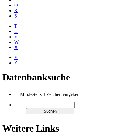
Q
R
S
T
U
V
W
X
Y
Z
Datenbanksuche
Mindestens 3 Zeichen eingeben
Weitere Links