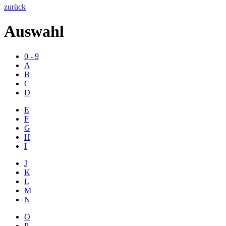
zurück
Auswahl
0 - 9
A
B
C
D
E
F
G
H
I
J
K
L
M
N
O
P