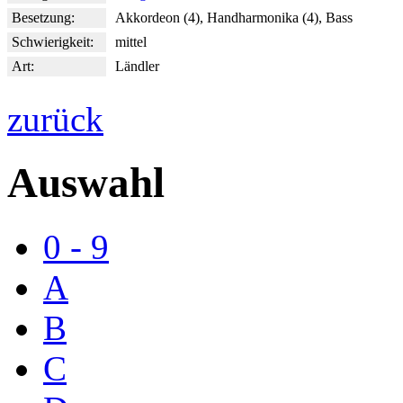
Besetzung:
Akkordeon (4), Handharmonika (4), Bass
Schwierigkeit:
mittel
Art:
Ländler
zurück
Auswahl
0 - 9
A
B
C