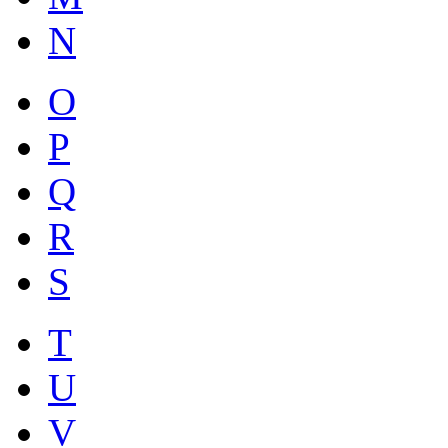
N
O
P
Q
R
S
T
U
V