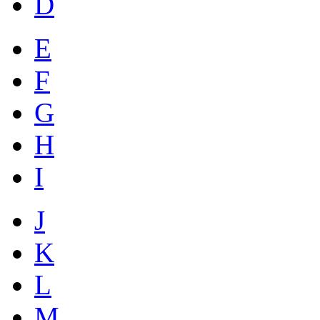
D
E
F
G
H
I
J
K
L
M