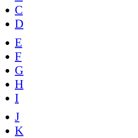
C
D
E
F
G
H
I
J
K