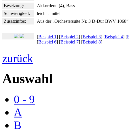
Besetzung:
Akkordeon (4), Bass
Schwierigkeit:
leicht - mittel
Zusatzinfos:
Aus der „Orchestersuite Nr. 3 D-Dur BWV 1068“
[
Beispiel 1
] [
Beispiel 2
] [
Beispiel 3
] [
Beispiel 4
] [
B
[
Beispiel 6
] [
Beispiel 7
] [
Beispiel 8
]
zurück
Auswahl
0 - 9
A
B