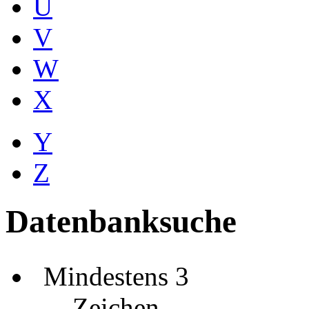
U
V
W
X
Y
Z
Datenbanksuche
Mindestens 3
Zeichen