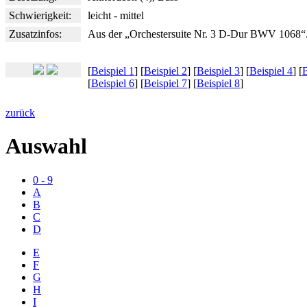
Schwierigkeit:
leicht - mittel
Zusatzinfos:
Aus der „Orchestersuite Nr. 3 D-Dur BWV 1068“
[
Beispiel 1
] [
Beispiel 2
] [
Beispiel 3
] [
Beispiel 4
] [
B
[
Beispiel 6
] [
Beispiel 7
] [
Beispiel 8
]
zurück
Auswahl
0 - 9
A
B
C
D
E
F
G
H
I