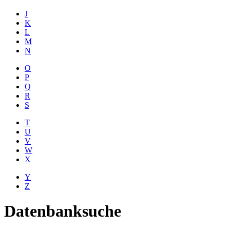
J
K
L
M
N
O
P
Q
R
S
T
U
V
W
X
Y
Z
Datenbanksuche