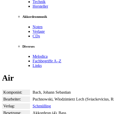
Technik
Hersteller
Akkordeonmusik
Noten
Verlage
CDs
Diverses
Melodica
Fachbegriffe A–Z
Links
Air
Komponist:
Bach, Johann Sebastian
Bearbeiter:
Puchnowski, Wlodzimierz Lech (Sviackevicius, Ri
Verlag:
Schmülling
Besetzung:
Akkordeon (4), Bass