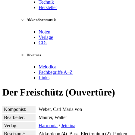
Technik
Hersteller
Akkordeonmusik
Noten
Verlage
CDs
Diverses
Melodica
Fachbegriffe A–Z
Links
Der Freischütz (Ouvertüre)
Komponist:
Weber, Carl Maria von
Bearbeiter:
Maurer, Walter
Verlag:
Harmonia
/
Jetelina
Besetzung:
Akkordeon (4), Bass, Electronium (2), Pauken