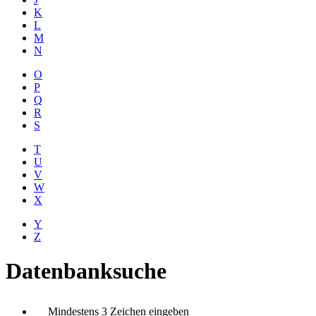
K
L
M
N
O
P
Q
R
S
T
U
V
W
X
Y
Z
Datenbanksuche
Mindestens 3 Zeichen eingeben