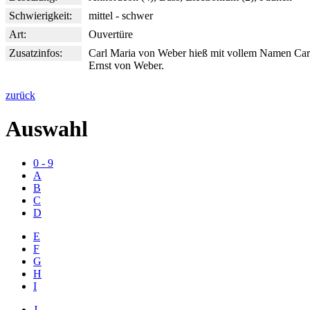
Schwierigkeit:
mittel - schwer
Art:
Ouvertüre
Zusatzinfos:
Carl Maria von Weber hieß mit vollem Namen Carl
Ernst von Weber.
zurück
Auswahl
0 - 9
A
B
C
D
E
F
G
H
I
J