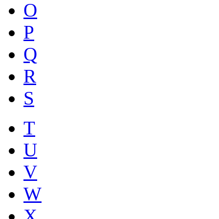
O
P
Q
R
S
T
U
V
W
X