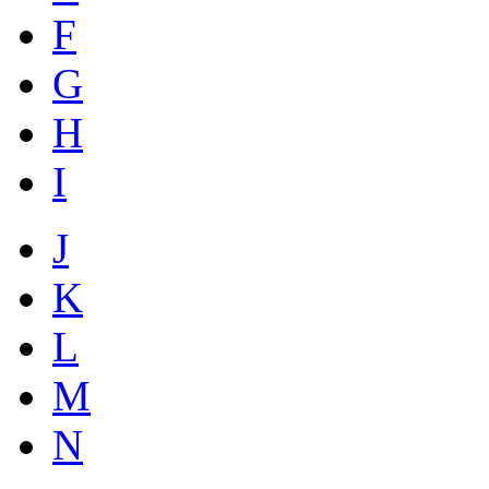
F
G
H
I
J
K
L
M
N