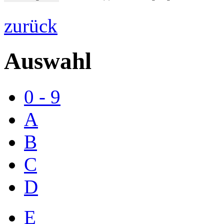
zurück
Auswahl
0 - 9
A
B
C
D
E