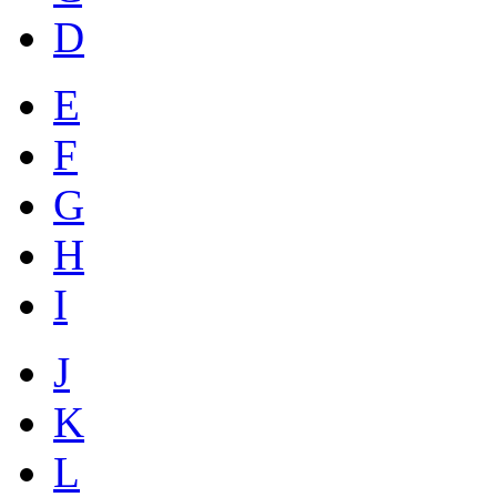
D
E
F
G
H
I
J
K
L