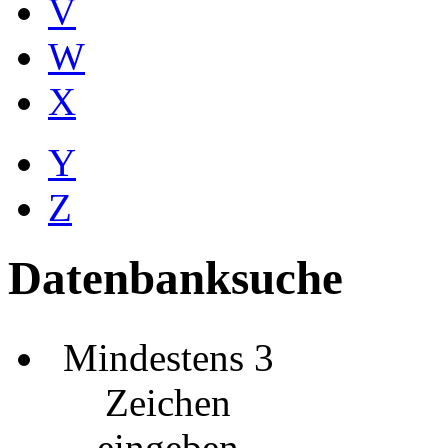
V
W
X
Y
Z
Datenbanksuche
Mindestens 3
Zeichen
eingeben