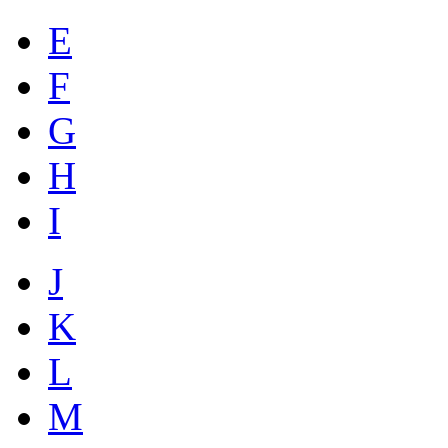
E
F
G
H
I
J
K
L
M