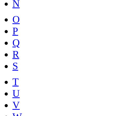
N
O
P
Q
R
S
T
U
V