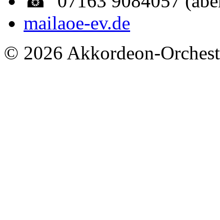
☎ 07163 9084057 (abe
mail
aoe-ev.de
© 2026 Akkordeon-Orcheste