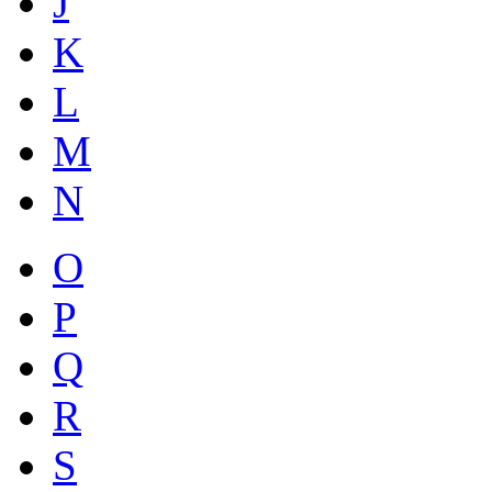
J
K
L
M
N
O
P
Q
R
S