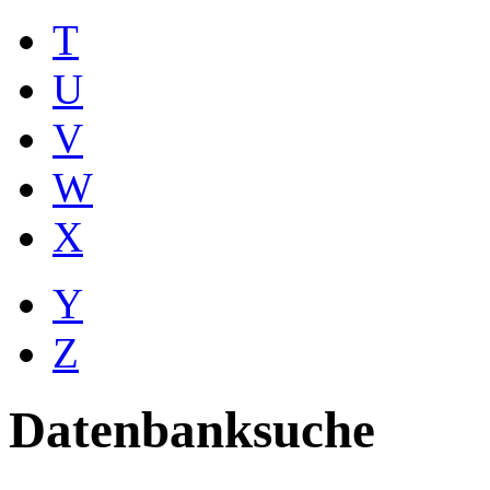
T
U
V
W
X
Y
Z
Datenbanksuche