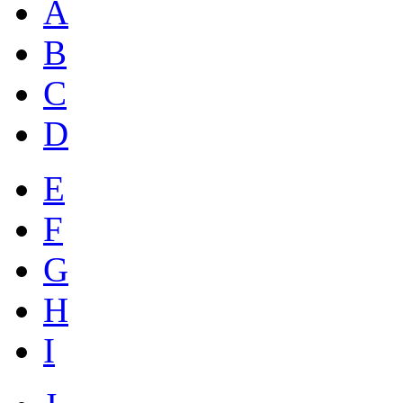
A
B
C
D
E
F
G
H
I