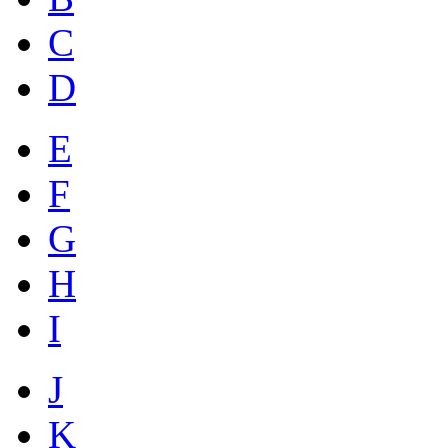
C
D
E
F
G
H
I
J
K