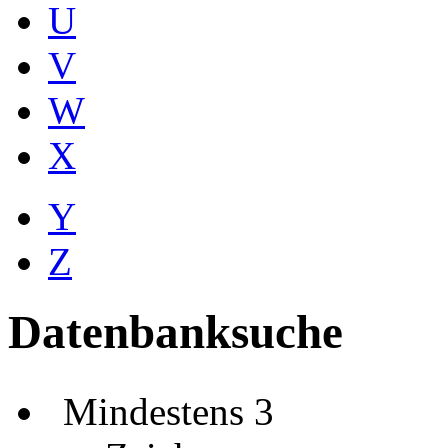
U
V
W
X
Y
Z
Datenbanksuche
Mindestens 3