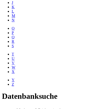
J
K
L
M
N
O
P
Q
R
S
T
U
V
W
X
Y
Z
Datenbanksuche