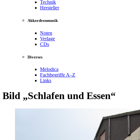
Technik
Hersteller
Akkordeonmusik
Noten
Verlage
CDs
Diverses
Melodica
Fachbegriffe A–Z
Links
Bild
Schlafen und Essen