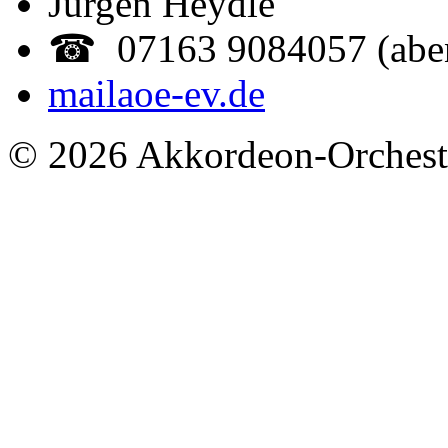
Jürgen Heydle
☎ 07163 9084057 (abe
mail
aoe-ev.de
© 2026 Akkordeon-Orcheste