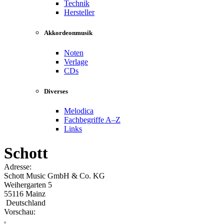
Technik
Hersteller
Akkordeonmusik
Noten
Verlage
CDs
Diverses
Melodica
Fachbegriffe A–Z
Links
Schott
Adresse:
Schott Music GmbH & Co. KG
Weihergarten 5
55116 Mainz
Deutschland
Vorschau: