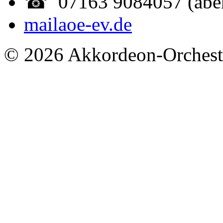
☎ 07163 9084057 (abe
mail
aoe-ev.de
© 2026 Akkordeon-Orcheste