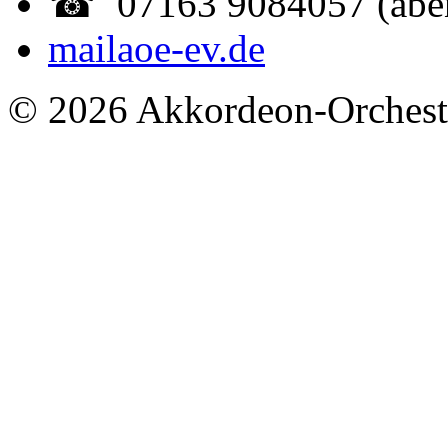
☎ 07163 9084057 (abe
mail
aoe-ev.de
© 2026 Akkordeon-Orcheste