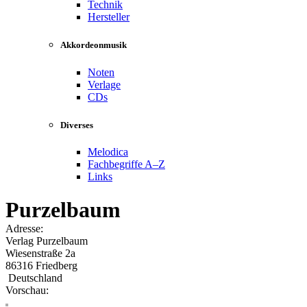
Technik
Hersteller
Akkordeonmusik
Noten
Verlage
CDs
Diverses
Melodica
Fachbegriffe A–Z
Links
Purzelbaum
Adresse:
Verlag Purzelbaum
Wiesenstraße 2a
86316 Friedberg
Deutschland
Vorschau: