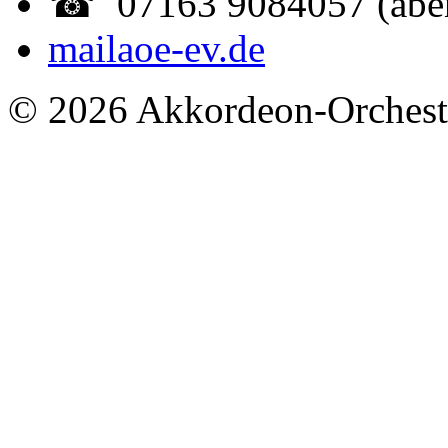
☎ 07163 9084057 (abe
mail
aoe-ev.de
© 2026 Akkordeon-Orcheste