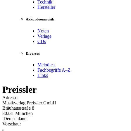
Technik
Hersteller
Akkordeonmusik
Noten
Verlage
CDs
Diverses
Melodica
Fachbegriffe A–Z
Links
Preissler
Adresse:
Musikverlag Preissler GmbH
Bräuhausstraße 8
80331 München
Deutschland
Vorschau: