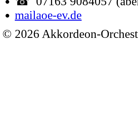
☎ 07163 9084057 (abe
mail
aoe-ev.de
© 2026 Akkordeon-Orcheste