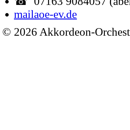
☎ 07163 9084057 (abe
mail
aoe-ev.de
© 2026 Akkordeon-Orcheste