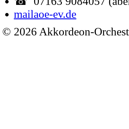
☎ 07163 9084057 (abe
mail
aoe-ev.de
© 2026 Akkordeon-Orcheste