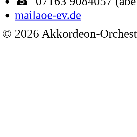
☎ 07163 9084057 (abe
mail
aoe-ev.de
© 2026 Akkordeon-Orcheste