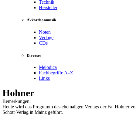
Technik
Hersteller
Akkordeonmusik
Noten
Verlage
CDs
Diverses
Melodica
Fachbegriffe A–Z
Links
Hohner
Bemerkungen:
Heute wird das Programm des ehemaligen Verlags der Fa. Hohner v
Schott-Verlag in Mainz geführt.