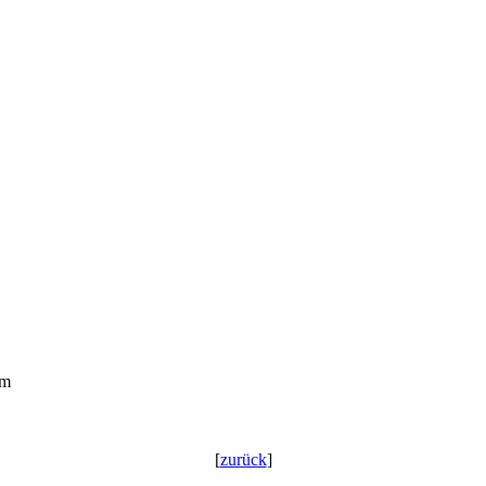
om
[
zurück
]