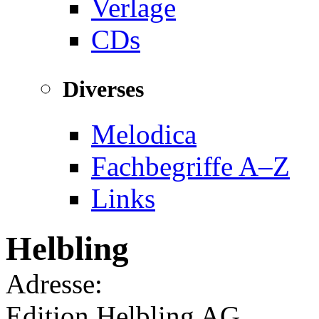
Verlage
CDs
Diverses
Melodica
Fachbegriffe A–Z
Links
Helbling
Adresse:
Edition Helbling AG