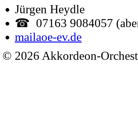
Jürgen Heydle
☎ 07163 9084057 (abe
mail
aoe-ev.de
© 2026 Akkordeon-Orcheste