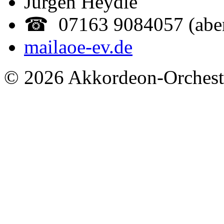
Jürgen Heydle
☎ 07163 9084057 (abe
mail
aoe-ev.de
© 2026 Akkordeon-Orcheste