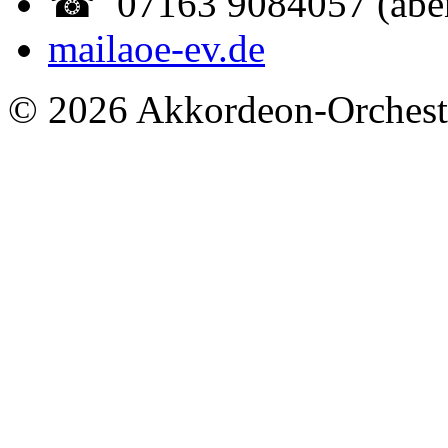
☎ 07163 9084057 (abe
mail
aoe-ev.de
© 2026 Akkordeon-Orcheste